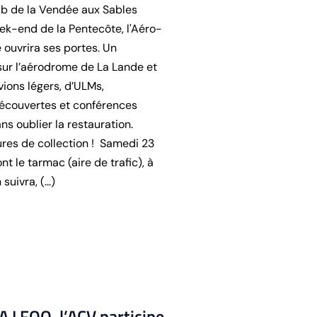
ub de la Vendée aux Sables
ek-end de la Pentecôte, l'Aéro-
ouvrira ses portes. Un
ur l’aérodrome de La Lande et
vions légers, d’ULMs,
découvertes et conférences
ns oublier la restauration.
ures de collection ! Samedi 23
t le tarmac (aire de trafic), à
uivra, (...)
 A LFOO, l’ACV participe