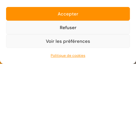
Notre équipe se tient à votre disposition pour toutes
Accepter
informations complémentaires :
Refuser
Voir les préférences
Contactez-nous
Réservez un Vol
Politique de cookies