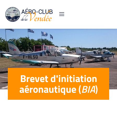
Brevet d'initiation
aéronautique
(
BIA
)