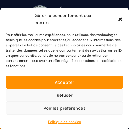
Gérer le consentement aux
cookies
Pour offrir les meilleures expériences, nous utilisons des technologies
Rendez-vous sur
telles que les cookies pour stocker et/ou accéder aux informations des
appareils. Le fait de consentir à ces technologies nous permettra de
nos réseaux :
traiter des données telles que le comportement de navigation ou les ID
uniques sur ce site. Le fait de ne pas consentir ou de retirer son
consentement peut avoir un effet négatif sur certaines caractéristiques
et fonctions.
Accepter
Refuser
Voir les préférences
Création : ©
TETE A CLIC
International Multimédia – Tous droits réservés –
Mentions Légales
Réservez un Vol
Politique de cookies