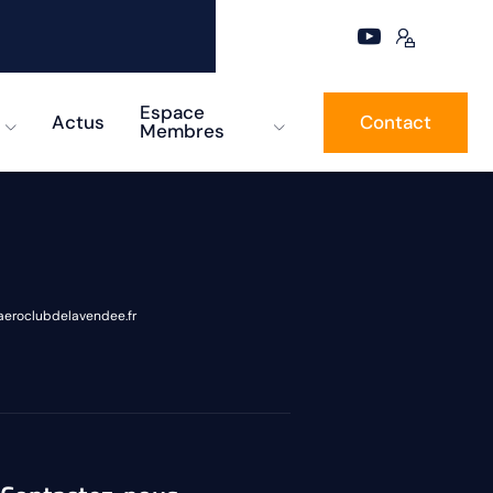
Espace
Actus
Contact
Membres
eroclubdelavendee.fr