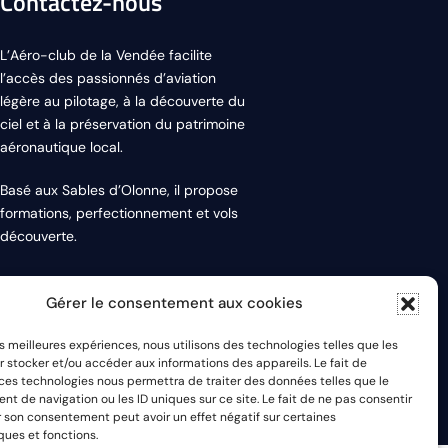
Contactez-nous
L’Aéro-club de la Vendée facilite
l’accès des passionnés d’aviation
légère au pilotage, à la découverte du
ciel et à la préservation du patrimoine
aéronautique local.
Basé aux Sables d’Olonne, il propose
formations, perfectionnement et vols
découverte.
Gérer le consentement aux cookies
les meilleures expériences, nous utilisons des technologies telles que les
 stocker et/ou accéder aux informations des appareils. Le fait de
 ces technologies nous permettra de traiter des données telles que le
édia – Tous droits réservés –
Mentions Légales
 de navigation ou les ID uniques sur ce site. Le fait de ne pas consentir
r son consentement peut avoir un effet négatif sur certaines
ques et fonctions.