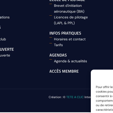
Brevet d'initiation
aéronautique (BIA)
lations
Licences de pilotage
(LAPL & PPL)
S
INFOS PRATIQUES
club
Horaires et contact
Tarifs
OUVERTE
AGENDAS
uverte
Agenda & actualités
ACCÈS MEMBRE
Pour offrir 
cookies pour
consentir à
Création : ©
TETE A CLIC
International Multim
comportement
ou de retire
caractéristi